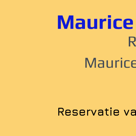
Maurice
R
​Mauric
Reservatie v