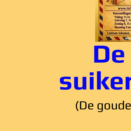
De
suike
(De goude