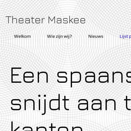
Theater Maskee
Welkom
Wie zijn wij?
Nieuws
Lijst 
Een spaan
snijdt aan
kanten