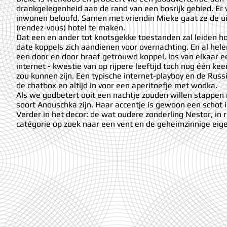
drankgelegenheid aan de rand van een bosrijk gebied. Er 
inwonen beloofd. Samen met vriendin Mieke gaat ze de ui
(rendez-vous) hotel te maken.
Dat een en ander tot knotsgekke toestanden zal leiden ho
date koppels zich aandienen voor overnachting. En al hele
een door en door braaf getrouwd koppel, los van elkaar 
internet - kwestie van op rijpere leeftijd toch nog één ke
zou kunnen zijn. Een typische internet-playboy en de Rus
de chatbox en altijd in voor een aperitoefje met wodka.
Als we godbetert ooit een nachtje zouden willen stappen 
soort Anouschka zijn. Haar accentje is gewoon een schot 
Verder in het decor: de wat oudere zonderling Nestor, in 
catégorie op zoek naar een vent en de geheimzinnige eig